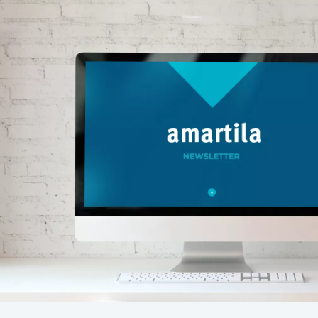
möchten, der Body Dock Lap Strap-
Gurt ist perfekt für Sie. Darüber
hinaus ist er auch eine großartige
Option für Menschen mit
Mobilitätsproblemen, da er eine
einfache Handhabung ermöglicht und
gleichzeitig eine Vielzahl von
Positionen unterstützt.
Pflegehinweise und Lagerung Um die
Lebensdauer Ihres Body Dock Lap
Strap-Gurtes zu maximieren,
empfehlen wir, ihn nach jedem
Gebrauch gründlich zu reinigen.
Verwenden Sie warmes Wasser und
milde Seife oder ein spezielles
Sexspielzeug-Reinigungsmittel.
Lassen Sie den Gurt an der Luft
trocknen und bewahren Sie ihn an
einem kühlen, trockenen Ort auf, fern
von direkter Sonneneinstrahlung, um
das Material zu schützen.
Zusammenfassung Der PIPEDREAMS
Body Dock Lap Strap-Gurt ist die
perfekte Ergänzung für jeden, der auf
der Suche nach neuen erotischen
Erfahrungen ist. Mit seinem
innovativen Design, der einfachen
Handhabung und der hohen Qualität
ist er sowohl für Solo- als auch für
Partnerspiele geeignet. Erleben Sie
unvergessliche Momente und bringen
Sie Ihr Liebesleben auf ein neues