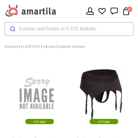
0
Suchen und finden in 9.375 Artikeln...
|
|
|
Startseite
LOVETOYS
Harness
Zubehör Harness
Auf Lager
Auf Lager