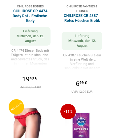
CHILIROSE BODIES
CHILIROSE PANTIES &
CHILIROSE CR 4474
THONGS
CHILIROSE CR 4387 -
Body Rot - Erotischer
Rotes Höschen Erotik
Body
Lieferung
Lieferung
Mittwoch, den 12.
Mittwoch, den 12.
August
August
CR 4474 Dieser Body mit
Trägern ist ein sinnliches
CR 4387 Tauchen Sie ein
und gewagtes Stück, das
in eine Welt der
in intimen Momenten
Verführung und
fesseln und verführen soll.
Sinnlichkeit mit diesem
Dieser Body besteht aus
bezaubernden sexy
einem weichen,
Höschen, einem Dessous,
19
49 €
lederähnlichen Material
das Ihre Weiblichkeit
6
99 €
und bietet einen
unterstreicht und
UVP: 35,99 EUR
luxuriösen und
Leidenschaft weckt.
UVP: 12,99 EUR
verführerischen Look,
Hergestellt aus den
ohne Kompromisse beim
besten Materialien und so
Komfort einzugehen. Die
gestaltet, dass es sich
BESTELLER
weiche und flexible Textur
elegant an Ihre Figur
sorgt dafür, dass Sie sich
-11%
anpasst, ist dieses
wohl fühlen und
Höschen viel mehr als nur
gleichzeitig einen
ein intimes
provokanten Stil
Kleidungsstück: Es ist ein
genießen. Zu diesem Body
Statement für Stil,
gehört ein Hundehalsband,
Selbstvertrauen und
das für einen zusätzlichen
Sinnlichkeit, das Sie