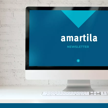
entwickelt, um ein
einzigartiges
Sil
Sinneserlebnis zu bieten.
si
Dank modernster
Silikontechnologie sorgen
r
sie für unvergleichliche
U
Weichheit und ein
ins
realistisches Gefühl.
Unsere Kollektion ist
gri
inspiriert von den Mythen
und Legenden der
Fab
griechischen Mythologie,
u
in denen Götter und
Fabelwesen in seltsamen
erw
und schockierenden
ste
Formen zum Leben
erwachen. Unsere Designs
Ver
stellen die Konventionen
konventionellen
Hor
Vergnügens in Frage und
e
laden Sie ein, neue
I
Horizonte der Ekstase zu
w
erkunden. Doch die
Pr
Innovation geht noch
erw
weiter. Einige unserer
F
Produkte verfügen über
dene
erweiterte Funktionen wie
Fernbedienungen, mit
Kn
denen Sie Ihr Lusterlebnis
ges
ganz einfach per
Sie
Knopfdruck individuell
Inte
gestalten können. Stellen