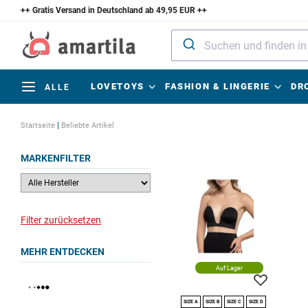
++ Gratis Versand in Deutschland ab 49,95 EUR ++
LOVETOYS
FASHION & LINGERIE
DR
ALLE
|
Startseite
Beliebte Artikel
MARKENFILTER
Filter zurücksetzen
MEHR ENTDECKEN
Auf Lager
SIZE A
SIZE B
SIZE C
SIZE D