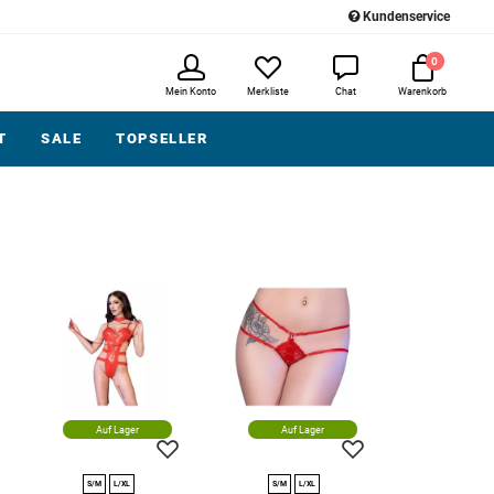
Kundenservice
0
Mein Konto
Merkliste
Chat
Warenkorb
T
SALE
TOPSELLER
Auf Lager
Auf Lager
S/M
L/XL
S/M
L/XL