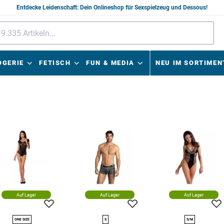
Entdecke Leidenschaft: Dein Onlineshop für Sexspielzeug und Dessous!
OGERIE
FETISCH
FUN & MEDIA
NEU IM SORTIMEN
Auf Lager
Auf Lager
Auf Lager
ONE SIZE
S
S/M