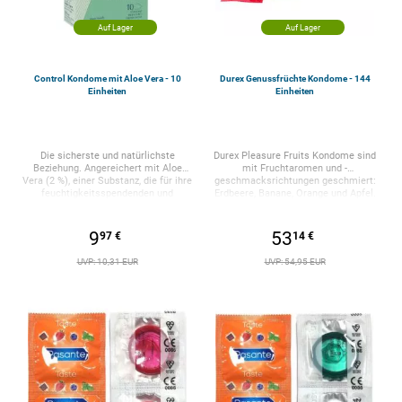
Auf Lager
Auf Lager
Control Kondome mit Aloe Vera - 10
Durex Genussfrüchte Kondome - 144
Einheiten
Einheiten
Die sicherste und natürlichste
Durex Pleasure Fruits Kondome sind
Beziehung. Angereichert mit Aloe
mit Fruchtaromen und -
Vera (2 %), einer Substanz, die für ihre
geschmacksrichtungen geschmiert:
feuchtigkeitsspendenden und
Erdbeere, Banane, Orange und Apfel.
beruhigenden Eigenschaften bekannt
Sie haben auch verschiedene Farben.
ist. Nennbreite 54 mm. Natürliche
Sie sind mit den natürlichen so
Farbe. Mit einfachem
sicher. Perfekt, um jedes sexuelle
9
53
97 €
14 €
Öffnungssystem. Es ermöglicht eine
Erlebnis originell und anders zu
perfekte Anpassungsfähigkeit
gestalten. Sehr lustig, Sie werden sie
UVP: 10,31 EUR
UVP: 54,95 EUR
(ADAPTA-Technologie) und macht
lieben. Die Kondome Durex Pleasure
Ihre sexuelle Beziehung
Fruits gehören zur Easy On-Serie, sind
zufriedenstellender. Control Aloe ist
länger und breiter, lassen sich sehr
ein Kondom aus
einfach anziehen und passen sich
Naturkautschuklatex. Latex kann
vollständig an Sie an. Geschmiert mit
Allergien, sogar einen
sehr gelungenen Fruchtaromen. Wie
anaphylaktischen Schock, auslösen,
alle Kondome Durex wird aus
wenn es verwendet wird, wenn Sie
Naturkautschuklatex höchster
gegen Latex allergisch sind. Produkt
Qualität hergestellt und einzeln
zum einmaligen Gebrauch. Top
elektronisch überprüft, um maximale
Qualität. Die Kontrollsicherheit wird
Sicherheit zu bieten. Durex ist die