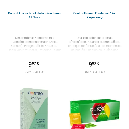
Control Adapta Schokoladen-Kondome -
Control Fussion Kondome - 12er
12 Stück
Verpackung
Geschmierte Kondome mit
Una explosión de aromas
Schokoladengeschmack (Sex
afrodisíacos. Cuando quieres añadir
Senses). Hergestellt in Braun auf
un toque de fantasía a los momentos
Basis von Naturlatex, ist seine Textur
de pasión, Fussion es la elección
fein und glatt, seine Passform ist
ideal: cada estuche contiene
anatomisch. Maße: Breite 54 mm.
preservativos con 3 aromas distintos:
Dermatologisch getestet. Schachtel
chocolate, melocotón y fresa. Ideales
9
9
97 €
97 €
mit 12 Kondomen.
para darle una dosis extra a la
relación y despertar los sentidos con
UVP: 10,31 EUR
UVP: 10,31 EUR
colores y aromas siempre nuevos.
Formato: 12 preservativos Material:
Látex natural Color: Marrón / Verde /
Amarillo Características: Surtido de
aromas
(chocolate/menta/melocotón)
Forma: Anatómica Adapta
Lubricación: Estándar con base de
silicona, aromatizada. Grosor: 0,070
mm Longitud: 190 mm Anchura
nominal: 54 mm