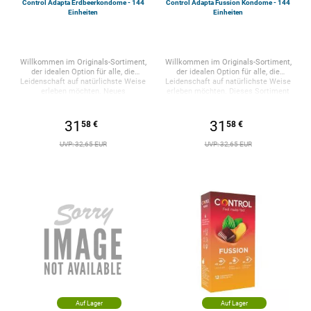
Control Adapta Erdbeerkondome - 144
Control Adapta Fussion Kondome - 144
Einheiten
Einheiten
Willkommen im Originals-Sortiment,
Willkommen im Originals-Sortiment,
der idealen Option für alle, die
der idealen Option für alle, die
Leidenschaft auf natürlichste Weise
Leidenschaft auf natürlichste Weise
erleben möchten. Neues
erleben möchten. Dieses Sortiment
Speicherformat von 144
mit lustigen und exklusiven Designs
Steuergeräten. Hochwertige
umfasst fünf Kondomvarianten, um
Kondome mit Erdbeerduft eignen sich
den Geschmack jedes Verbrauchers
31
31
58 €
58 €
ideal für Oralsex oder um Ihren
zu befriedigen: retardierende,
intimen Begegnungen eine lustige
gleitfähige, längere Kondome ... und
UVP: 32,65 EUR
UVP: 32,65 EUR
Note zu verleihen. DIE
alle mit der exklusiven Adapta-Form,
NATÜRLICHSTE BEZIEHUNG. Mit
ergonomisch und sehr einfach
Adapta-Form. Sanft und mit
anzubringen. Eine Explosion
Erdbeerduft Hochwertiger
aphrodisierender Aromen. Mit
medizinischer Latex Geschmiert und
Adapta-Form. Mit der ganzen
mit Pfand Roter Latex Nennbreite 54
Leidenschaft der aphrodisierenden
mm – Dicke 0,065 mm Erleben Sie
Aromen von Schokolade, Pfirsich und
großartige Erlebnisse mit Control!
Minze im selben Gefäß. Enthält
Container mit 144 Einheiten.
Schokoladen-, Minz- und
Pfirsichkonservierungsmittel, sodass
Sie drei verschiedene Düfte genießen
können. Nennbreite 54 mm. Probieren
Sie die große Geschmacksvielfalt!
Container mit 144 Einheiten.
Auf Lager
Auf Lager