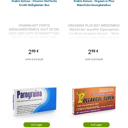
Diablo Goloso - Chumin-Hot Fortis
Diablo Goloso - Orgasm in Plus
Erotik-Süßigkeiten-Box
Männliche Süssigkeitsbox
CHUMIN-HOT FORTIS
ORGASMIS PLUS BOY MEDIZINBOX
MEDIKAMENTENBOX SAGT ER DIR,
Männlicher sexueller Eignungstest
DASS SEIN KOPF SCHMERZT? DAS
(im Mund zergehen lassen): - Wenn
WILLST DU HEUTE NICHT WAS
es sich dabei nicht auflöst: Du bist
WERDEN WIR MORGEN SEHEN?
ein Metrosexueller. - Wenn es so
Denken Sie nicht darüber nach und
lange dauert, wie es dauert, dauert es:
handgemachtes Chumin-scharfes
7 Punkte. - Wenn Sie es verbraucht
2
2
95 €
95 €
Fortis mit 100 % Almeji-Loka ​Diablo
haben, nachdem Sie es verbraucht
Picante , Pionier in Spanien bei der
haben: 5 Punkte. - Und wenn es 2
UVP: 2,99 EUR
UVP: 2,99 EUR
Herstellung lustiger Artikel mit
Sekunden dauert, ist es scheiße:
erotischem Thema für alle Arten von
Grausame Spekulation!! Enthält eine
Feiern: Abschiede, Geburtstage,
Auswahl an Zuckersüßigkeiten mit
Ruhestand, Witze, Partys und jede
Fruchtduft. ​Diablo Picante , Pionier in
andere Veranstaltung mit Freunden
Spanien bei der Herstellung lustiger
und Kollegen.
Artikel mit erotischem Thema für alle
Arten von Feiern: Abschiede,
Geburtstage, Ruhestand, Witze,
Partys und jede andere Veranstaltung
mit Freunden und Kollegen.
Auf Lager
Auf Lager