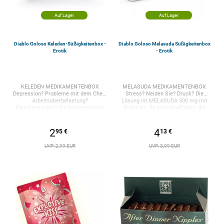
Auf Lager
Auf Lager
Diablo Goloso Keleden-Süßigkeitenbox -
Diablo Goloso Melasuda Süßigkeitenbox
Erotik
- Erotik
KELEDEN MEDIKAMENTENBOX
MELASUDA MEDIKAMENTENBOX
Depression? Probleme mit dem Chef?
Stress? Neiden Sie? Druck? Die
Arbeitsüberbelastung?
Lösung ist MELASUDA 500 mg mit
Familiensorgen? Sie kommen nicht
Sudorixin. Es wird empfohlen, die
über die Runden? Hier ist die Lösung:
Behandlung nicht abzubrechen, bis
KEDELEN mit Keledenano
Sie völlig ausgeschwitzt sind. Enthält
Compositum. Eine tägliche Einnahme
eine Auswahl an Zuckersüßigkeiten
2
4
95 €
13 €
und Ihre Probleme werden
mit Fruchtduft. ​Diablo Picante ,
verschwinden. Enthält eine Auswahl
Pionier in Spanien bei der Herstellung
UVP: 2,99 EUR
UVP: 3,99 EUR
an Zuckersüßigkeiten mit Fruchtduft.
lustiger Artikel mit erotischem
​Diablo Picante , Pionier in Spanien bei
Thema für alle Arten von Feiern:
der Herstellung lustiger Artikel mit
Abschiede, Geburtstage, Ruhestand,
erotischem Thema für alle Arten von
Witze, Partys und jede andere
Feiern: Abschiede, Geburtstage,
Veranstaltung mit Freunden und
Ruhestand, Witze, Partys und jede
Kollegen.
andere Veranstaltung mit Freunden
und Kollegen.