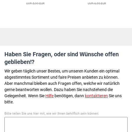
schon sind Sie bereit für einen
UVP: 5,99 EUR
UVP: 6,99 EUR
leidenschaftlichen Kuss. Lassen Sie
Ihrer Fantasie freien Lauf. LASST
UNS SPIELEN!​ Zutaten: Knallbonbons,
Apfelgeschmack. Zucker, Maissirup,
Laktose (aus Milch), Säureregulator:
Apfelsäure; Kohlendioxid,
Erdbeergeschmack, rote Farbe:
Anthocyane, Chlorophylle und
Chlorophyllite, brillantblauer FCF.
Diablo Picante , Pionier in Spanien bei
der Herstellung lustiger Artikel mit
erotischen Themen für alle Arten von
Haben Sie Fragen, oder sind Wünsche offen
Feiern: Junggesellenabschiede,
Geburtstage, Ruhestandsfeiern,
geblieben!?
Witze, Nachtpartys und jede andere
Veranstaltung mit Freunden und
Wir geben täglich unser Bestes, um unseren Kunden ein optimal
Kollegen.
abgestimmtes Sortiment und faire Preisen anbieten zu können.
Aber manchmal bleiben auch Fragen offen, welche wir natürlich
gerne beantworten wollen. Dazu haben Sie nachstehend die
Gelegenheit. Wenn Sie
Hilfe
benötigen, dann
kontaktieren
Sie uns
bitte.
Bitte teilen Sie uns hier mit, wie wir Ihnen behilflich sein können: