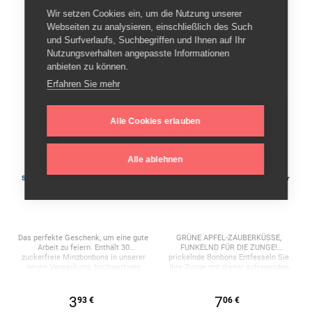
Wir setzen Cookies ein, um die Nutzung unserer
Webseiten zu analysieren, einschließlich des Such
und Surfverlaufs, Suchbegriffen und Ihnen auf Ihr
Nutzungsverhalten angepasste Informationen
anbieten zu können.
Erfahren Sie mehr
Alle Cookies erlauben
Auf Lager
Auf Lager
Alle ablehnen
Spencer & Fleetwood - Zuckerfreie Mint
TALOKA - Prickelnder Grüner Apfel für
Blowjob Süßigkeiten
Magische Küsse
Das perfekte Geschenk, um eine gute
GRÜNE APFEL-ZAUBERKÜSSE,
Arbeit zu feiern. Enthält 30
FUNKELND FÜR DIE ZUNGE!
zuckerfreie Minzbonbons in unserer
prickelnde Bonbons Entfesseln Sie
neuen Verpackung, hochwertigen
Ihre Zunge mit dieser aufregenden
Mehrwegdosen. 30 g Minzbonbons
Süßigkeit. Es handelt sich um eine
Blowjob-Design Enthält 48 Bonbons
Blisterpackung mit einem Glas von
30 g – 1 oz. Anwendung: Einfach ein
3
7
93 €
06 €
wenig davon in den Mund streuen und