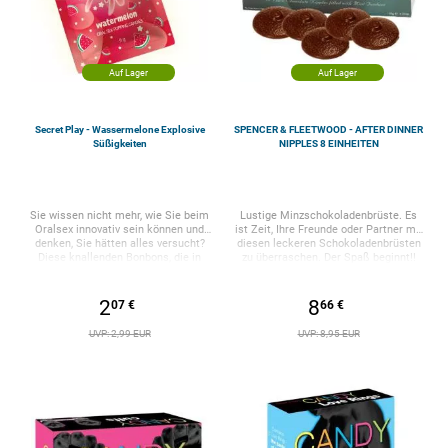
Auf Lager
Auf Lager
Secret Play - Wassermelone Explosive
SPENCER & FLEETWOOD - AFTER DINNER
Süßigkeiten
NIPPLES 8 EINHEITEN
Sie wissen nicht mehr, wie Sie beim
Lustige Minzschokoladenbrüste. Es
Oralsex innovativ sein können und
ist Zeit, Ihre Freunde oder Partner mit
denken, Sie hätten alles versucht?
diesen leckeren Schokoladenbrüsten
Diese knallenden Bonbons, die in
zu überraschen. Der Spaß beginnt!!
Ihrem Mund explodieren, werden Sie
Behälter mit 10 Einheiten. 90 Gramm
davon überzeugen, dass es noch viel
zu erleben gibt. Nehmen Sie die
2
8
07 €
66 €
Magie in Ihren Mund und überraschen
Sie Sie und Ihren Partner mit einem
UVP: 2,99 EUR
UVP: 8,95 EUR
neuen Suchtgefühl: kleine Bonbons,
die auf Ihrer Zunge explodieren und
lustige „Pops“ erzeugen. unerwartet.
Sie müssen nur ein paar Bonbons in
den Mund stecken, um die
verführerische Wirkung zu genießen.
Fügen Sie Oralsex-Sessions ein
Überraschungsmoment hinzu und