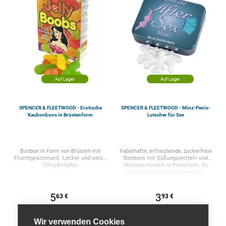
würziges Kitzelgefühl zu bereiten. 60-
Präsentation: 1 Beutel
bereit? Sie werden nicht aufhören zu
Fassungsvermögen: 9 Gramm.
Gramm-Behälter.
lecken und zu knabbern und Ihrem
Geschmack: Wassermelone 100 %
Partner ein würziges Kitzelgefühl zu
essbar.
bereiten. Container mit 3 Einheiten 18
Gramm.
Auf Lager
Auf Lager
SPENCER & FLEETWOOD - Erotische
SPENCER & FLEETWOOD - Minz-Penis-
Kaubonbons in Brüstenform
Lutscher für Sex
Bonbon in Form von Brüsten mit
Fabelhafte, erfrischende, zuckerfreie
Fruchtgeschmack. Lecker und weich
Bonbons mit Süßungsmitteln und
150-g-Behälter.
Minzgeschmack in Penisform. Es
enthält eine Phenylalaninquelle.
Allergiehinweis: Kann Spuren von
Weizen enthalten. 30 Gramm Enthält
48 Bonbons
5
3
63 €
93 €
UVP: 5,95 EUR
UVP: 5,99 EUR
Wir verwenden Cookies