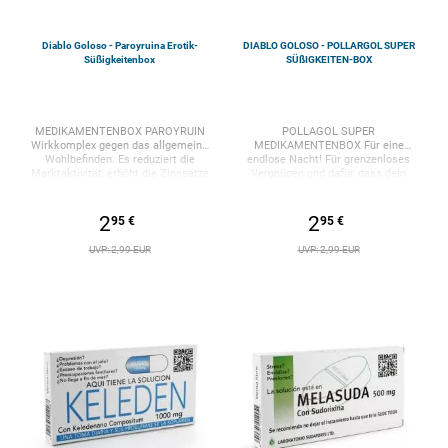
Diablo Goloso - Paroyruina Erotik-
DIABLO GOLOSO - POLLARGOL SUPER
Süßigkeitenbox
SÜßIGKEITEN-BOX
MEDIKAMENTENBOX PAROYRUIN
POLLAGOL SUPER
Wirkkomplex gegen das allgemeine
MEDIKAMENTENBOX Für eine
Wohlbefinden. Es reduziert die
endlose Nacht! Für grenzenloses
Marktaktivität, erhöht die Zinssätze
Vergnügen und dafür, dass dein
und verringert die Kaufkraft
Schwanz hart bleibt! POLLARGOL
zugunsten der Spekulanten. Um die
SUPER mit Follarsinfin XXXL. Und du
Spannung und die Risikoprämie zu
wirst den Himmel mit deinen Händen
2
2
95 €
95 €
erhöhen. Enthält eine Auswahl an
berühren (und was auch immer vor
Zuckersüßigkeiten mit Fruchtduft. ​
dir, unten, oben oder seitlich ist!!!).
UVP: 2,99 EUR
UVP: 2,99 EUR
Diablo Picante , Pionier in Spanien bei
Enthält eine Auswahl an
der Herstellung lustiger Artikel mit
Zuckersüßigkeiten mit Fruchtduft. ​
erotischem Thema für alle Arten von
Diablo Picante , Pionier in Spanien bei
Feiern: Abschiede, Geburtstage,
der Herstellung lustiger Artikel mit
Ruhestand, Witze, Partys und jede
erotischem Thema für alle Arten von
andere Veranstaltung mit Freunden
Feiern: Abschiede, Geburtstage,
und Kollegen.
Ruhestand, Witze, Partys und jede
andere Veranstaltung mit Freunden
und Kollegen.