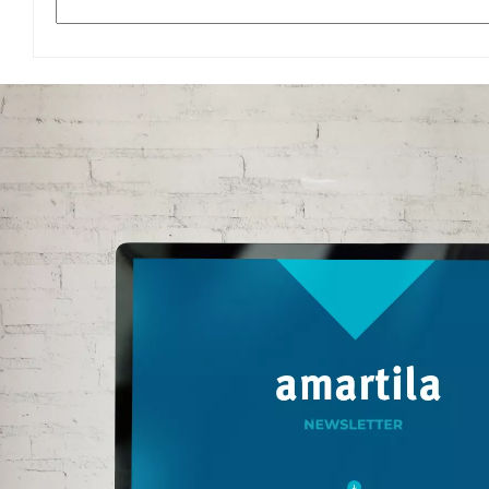
Hochwertiges, leichtes
Inst
Gewebe Installation: Kann
Schu
über die Schulter getragen
G
werden. Oberfläche:
Fa
Glänzende Motive mit
Jung
Metallic-Effekt Größe:
Geb
Einheitsgröße Farbe Weiß
Feiern Ein
und Silber Ideal für:
DIVER
Junggesellen-/Junggesellinnenabschi
20
Geburtstage und pikante
Bere
Veranstaltungen Ein
hat sich DI
Klassiker von DIVERTY
SEX – Mit über 20 Jahren
ori
Erfahrung im Bereich
H
erotischer Artikel hat sich
Ph
DIVERTY SEX als
z
Maßstab für sexy,
originelle Geschenke mit
Humor etabliert. Die
Auf
Philosophie: Menschen
al
zum Lachen bringen,
für
überraschen und
d
entspannen. Ob als
bre
Auflockerung einer Feier,
da
als geheimes Geschenk
f
für eine Freundin oder um
das Eis mit Humor zu
brechen – dieses Produkt
darf in Ihrer Sammlung
festlicher Geschenke
nicht fehlen.