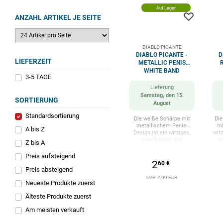
Auf Lager
ANZAHL ARTIKEL JE SEITE
DIABLO PICANTE
DIABLO PICANTE -
D
LIEFERZEIT
METALLIC PENIS
WHITE BAND
3-5 TAGE
Lieferung
Samstag, den 15.
SORTIERUNG
August
Standardsortierung
Die weiße Schärpe mit
Die
metallischem Penis-
mi
A bis Z
Design ist ein witziges,
wit
provokantes und
or
Z bis A
originelles Accessoire,
da
das jedem Moment eine
hu
Preis aufsteigend
humorvolle und
Not
2
60 €
schelmische Note
auf
Preis absteigend
verleiht. Dank des
Desi
UVP: 2,99 EUR
eleganten Kontrasts
au
Neueste Produkte zuerst
zwischen Weiß und dem
d
glänzenden Finish zieht
Älteste Produkte zuerst
sie die Blicke auf sich,
a
krönt den Star des Events
wo
Am meisten verkauft
oder sorgt einfach für eine
Sc