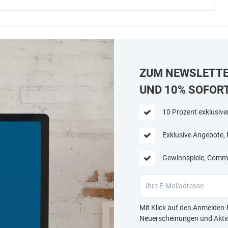
allation: Kann über die
lter getragen werden.
röße: Einheitsgröße
rbe Rosa Ideal für:
gesellen-/Junggesellinnenabschiede,
urtstage und pikante
 Klassiker von
TY SEX – Mit über
ede,
 Jahren Erfahrung im
ich erotischer Artikel
ZUM NEWSLETT
VERTY SEX als
Maßstab für sexy,
ginelle Geschenke mit
UND 10% SOFOR
umor etabliert. Die
ilosophie: Menschen
um Lachen bringen,
10 Prozent exklusive
überraschen und
entspannen. Ob als
lockerung einer Feier,
Exklusive Angebote,
s geheimes Geschenk
 eine Freundin oder um
as Eis mit Humor zu
chen – dieses Produkt
Gewinnspiele, Commu
rf in Ihrer Sammlung
estlicher Geschenke
nicht fehlen.
Mit Klick auf den Anmelden-B
Neuerscheinungen und Aktio