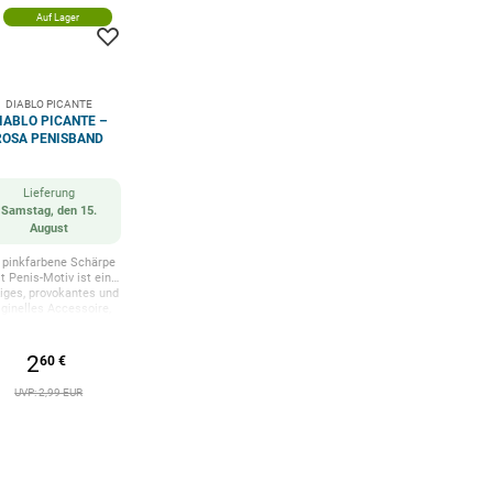
Auf Lager
DIABLO PICANTE
IABLO PICANTE –
ROSA PENISBAND
Lieferung
Samstag, den 15.
August
 pinkfarbene Schärpe
t Penis-Motiv ist ein
ziges, provokantes und
iginelles Accessoire,
s jedem Moment eine
morvolle und freche
e verleiht. Mit ihrem
2
60 €
fälligen und gewagten
gn zieht sie die Blicke
UVP: 2,99 EUR
f sich, krönt den Star
es Events oder sorgt
einfach für eine
ugenzwinkernde und
rtlose Feier. Diese
härpe ist perfekt für